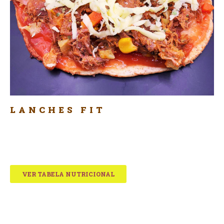
LANCHES FIT
Pizza Integral
de carne
R$21,90
VER TABELA NUTRICIONAL
MODO DE PREPARO
MICROONDAS
Coloque a sua Bellfit por 5 minutos no microondas
com a tampa fechada ou aberta. Pronto, agora é só
aproveitar sua comida.