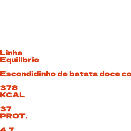
Linha
Equilíbrio
Escondidinho de batata doce c
378
KCAL
37
PROT.
4,7