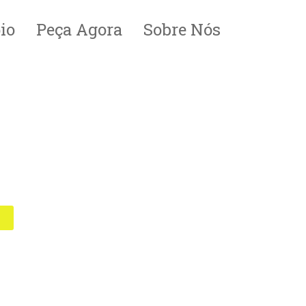
io
Peça Agora
Sobre Nós
s
al
o
 minutos no
echada ou
aproveitar