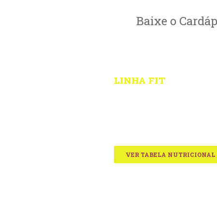
Baixe o Cardáp
LINHA FIT
Frango com cubo
e macarrão integr
com creme branc
R$23,90
VER TABELA NUTRICIONAL
MODO DE PREPARO
MICROONDAS
Coloque a sua Bellfit por 5
microondas com a tampa f
aberta. Pronto, agora é só 
sua comida.